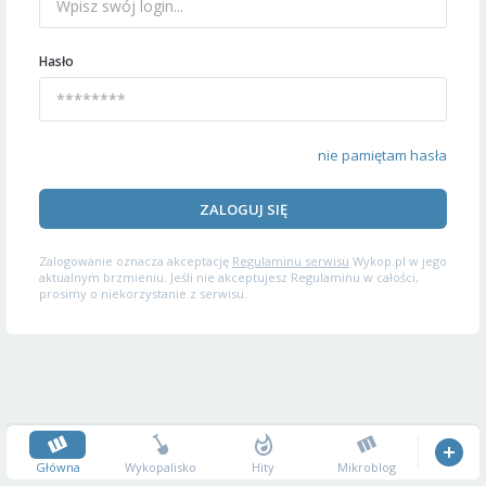
Hasło
nie pamiętam hasła
ZALOGUJ SIĘ
Zalogowanie oznacza akceptację
Regulaminu serwisu
Wykop.pl w jego
aktualnym brzmieniu. Jeśli nie akceptujesz Regulaminu w całości,
prosimy o niekorzystanie z serwisu.
Główna
Wykopalisko
Hity
Mikroblog