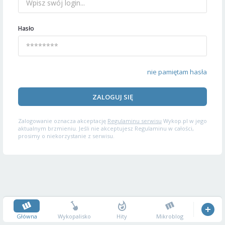
Hasło
nie pamiętam hasła
ZALOGUJ SIĘ
Zalogowanie oznacza akceptację
Regulaminu serwisu
Wykop.pl w jego
aktualnym brzmieniu. Jeśli nie akceptujesz Regulaminu w całości,
prosimy o niekorzystanie z serwisu.
Główna
Wykopalisko
Hity
Mikroblog