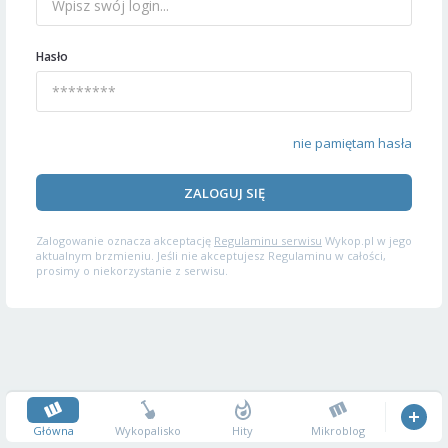
Hasło
nie pamiętam hasła
ZALOGUJ SIĘ
Zalogowanie oznacza akceptację
Regulaminu serwisu
Wykop.pl w jego
aktualnym brzmieniu. Jeśli nie akceptujesz Regulaminu w całości,
prosimy o niekorzystanie z serwisu.
Główna
Wykopalisko
Hity
Mikroblog