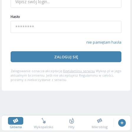
Hasło
nie pamiętam hasła
ZALOGUJ SIĘ
Zalogowanie oznacza akceptację
Regulaminu serwisu
Wykop.pl w jego
aktualnym brzmieniu. Jeśli nie akceptujesz Regulaminu w całości,
prosimy o niekorzystanie z serwisu.
Główna
Wykopalisko
Hity
Mikroblog