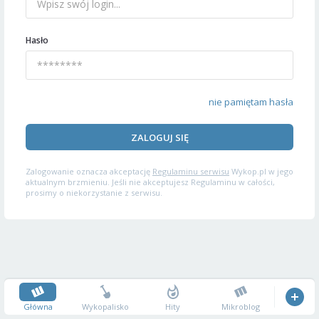
Hasło
nie pamiętam hasła
ZALOGUJ SIĘ
Zalogowanie oznacza akceptację
Regulaminu serwisu
Wykop.pl w jego
aktualnym brzmieniu. Jeśli nie akceptujesz Regulaminu w całości,
prosimy o niekorzystanie z serwisu.
Główna
Wykopalisko
Hity
Mikroblog