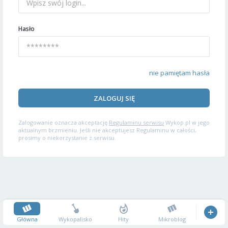
Hasło
nie pamiętam hasła
ZALOGUJ SIĘ
Zalogowanie oznacza akceptację
Regulaminu serwisu
Wykop.pl w jego
aktualnym brzmieniu. Jeśli nie akceptujesz Regulaminu w całości,
prosimy o niekorzystanie z serwisu.
Główna
Wykopalisko
Hity
Mikroblog