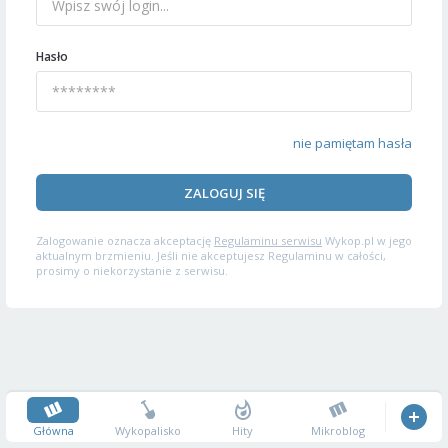
Hasło
nie pamiętam hasła
ZALOGUJ SIĘ
Zalogowanie oznacza akceptację
Regulaminu serwisu
Wykop.pl w jego
aktualnym brzmieniu. Jeśli nie akceptujesz Regulaminu w całości,
prosimy o niekorzystanie z serwisu.
Główna
Wykopalisko
Hity
Mikroblog