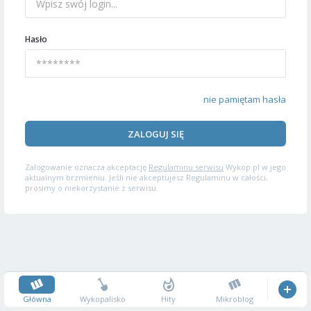
Hasło
nie pamiętam hasła
ZALOGUJ SIĘ
Zalogowanie oznacza akceptację
Regulaminu serwisu
Wykop.pl w jego
aktualnym brzmieniu. Jeśli nie akceptujesz Regulaminu w całości,
prosimy o niekorzystanie z serwisu.
Główna
Wykopalisko
Hity
Mikroblog