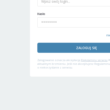
Hasło
ni
ZALOGUJ SIĘ
Zalogowanie oznacza akceptację
Regulaminu serwisu
W
aktualnym brzmieniu. Jeśli nie akceptujesz Regulaminu
o niekorzystanie z serwisu.