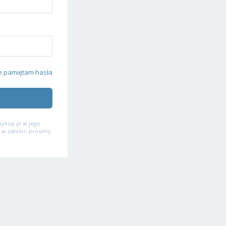
e pamiętam hasła
ykop.pl w jego
 w całości, prosimy