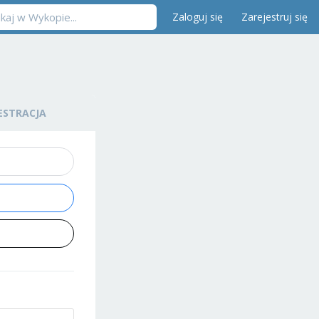
Zaloguj się
Zarejestruj się
ESTRACJA