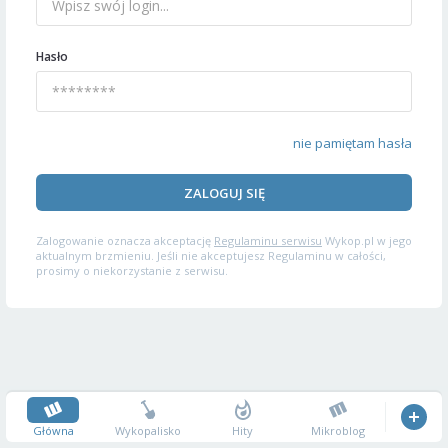
Hasło
nie pamiętam hasła
ZALOGUJ SIĘ
Zalogowanie oznacza akceptację
Regulaminu serwisu
Wykop.pl w jego
aktualnym brzmieniu. Jeśli nie akceptujesz Regulaminu w całości,
prosimy o niekorzystanie z serwisu.
Główna
Wykopalisko
Hity
Mikroblog