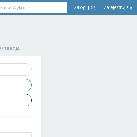
Zaloguj się
Zarejestruj się
ESTRACJA