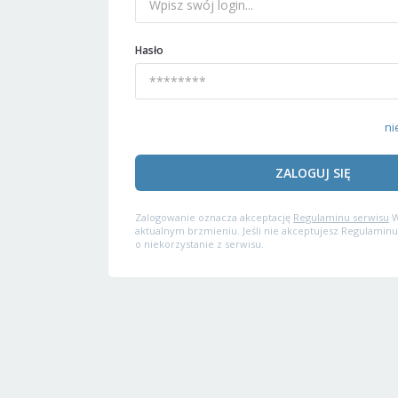
Hasło
ni
ZALOGUJ SIĘ
Zalogowanie oznacza akceptację
Regulaminu serwisu
W
aktualnym brzmieniu. Jeśli nie akceptujesz Regulaminu
o niekorzystanie z serwisu.