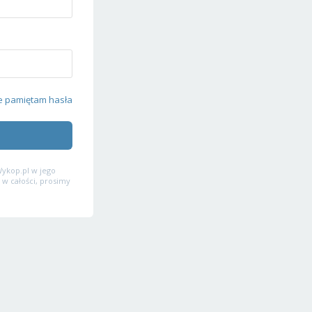
e pamiętam hasła
ykop.pl w jego
 w całości, prosimy