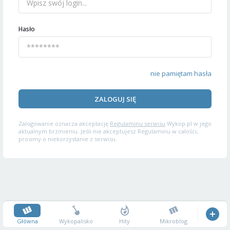
Hasło
nie pamiętam hasła
ZALOGUJ SIĘ
Zalogowanie oznacza akceptację
Regulaminu serwisu
Wykop.pl w jego
aktualnym brzmieniu. Jeśli nie akceptujesz Regulaminu w całości,
prosimy o niekorzystanie z serwisu.
Główna
Wykopalisko
Hity
Mikroblog