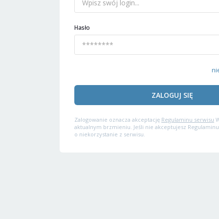
Hasło
ni
ZALOGUJ SIĘ
Zalogowanie oznacza akceptację
Regulaminu serwisu
W
aktualnym brzmieniu. Jeśli nie akceptujesz Regulaminu
o niekorzystanie z serwisu.