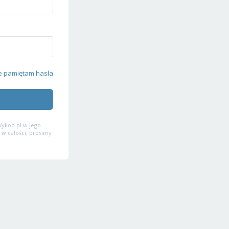
e pamiętam hasła
ykop.pl w jego
 w całości, prosimy