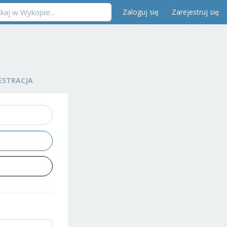
Zaloguj się
Zarejestruj się
ESTRACJA