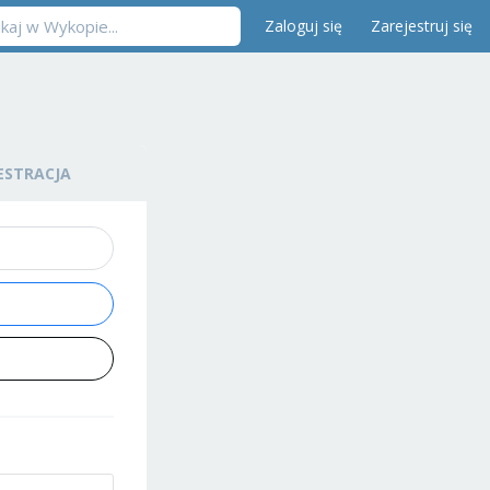
Zaloguj się
Zarejestruj się
ESTRACJA