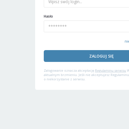
Hasło
ni
ZALOGUJ SIĘ
Zalogowanie oznacza akceptację
Regulaminu serwisu
W
aktualnym brzmieniu. Jeśli nie akceptujesz Regulaminu
o niekorzystanie z serwisu.