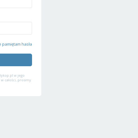
e pamiętam hasła
ykop.pl w jego
 w całości, prosimy