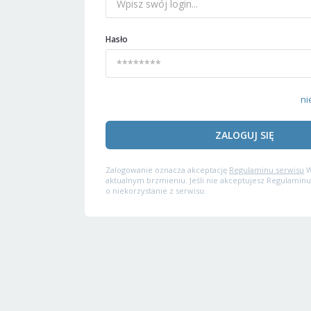
Hasło
ni
ZALOGUJ SIĘ
Zalogowanie oznacza akceptację
Regulaminu serwisu
W
aktualnym brzmieniu. Jeśli nie akceptujesz Regulaminu
o niekorzystanie z serwisu.