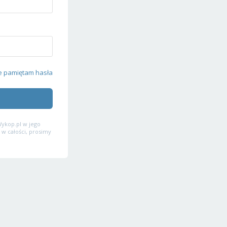
e pamiętam hasła
ykop.pl w jego
 w całości, prosimy