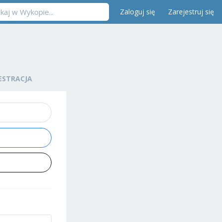
Zaloguj się
Zarejestruj się
ESTRACJA