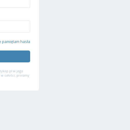
e pamiętam hasła
ykop.pl w jego
 w całości, prosimy