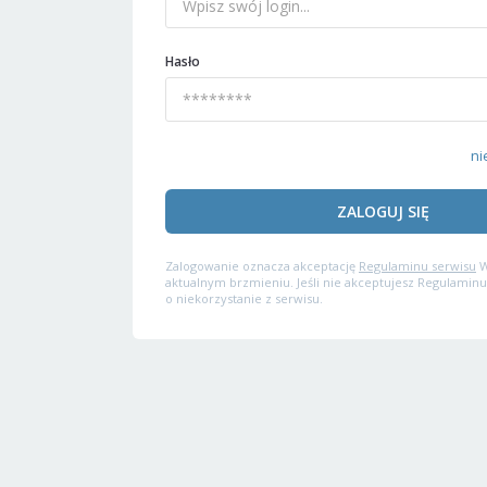
Hasło
ni
ZALOGUJ SIĘ
Zalogowanie oznacza akceptację
Regulaminu serwisu
W
aktualnym brzmieniu. Jeśli nie akceptujesz Regulaminu
o niekorzystanie z serwisu.