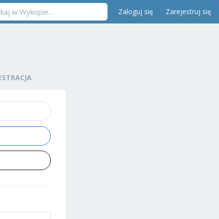
Zaloguj się
Zarejestruj się
ESTRACJA