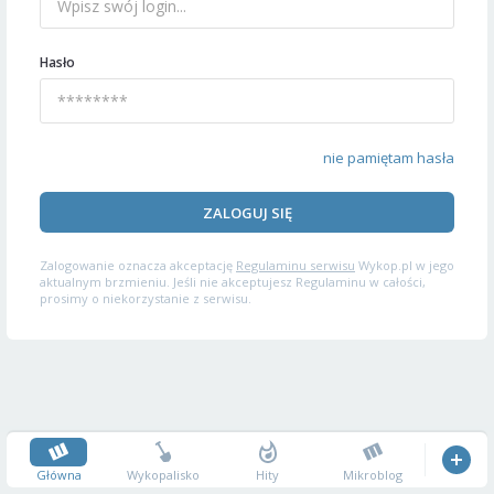
Hasło
nie pamiętam hasła
ZALOGUJ SIĘ
Zalogowanie oznacza akceptację
Regulaminu serwisu
Wykop.pl w jego
aktualnym brzmieniu. Jeśli nie akceptujesz Regulaminu w całości,
prosimy o niekorzystanie z serwisu.
Główna
Wykopalisko
Hity
Mikroblog