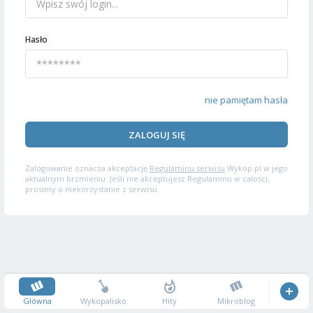
Hasło
nie pamiętam hasła
ZALOGUJ SIĘ
Zalogowanie oznacza akceptację
Regulaminu serwisu
Wykop.pl w jego
aktualnym brzmieniu. Jeśli nie akceptujesz Regulaminu w całości,
prosimy o niekorzystanie z serwisu.
Główna
Wykopalisko
Hity
Mikroblog