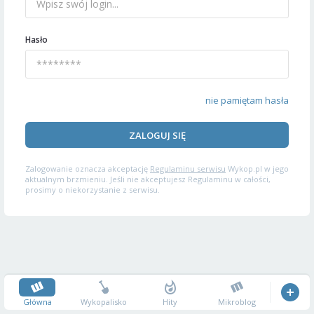
Hasło
nie pamiętam hasła
ZALOGUJ SIĘ
Zalogowanie oznacza akceptację
Regulaminu serwisu
Wykop.pl w jego
aktualnym brzmieniu. Jeśli nie akceptujesz Regulaminu w całości,
prosimy o niekorzystanie z serwisu.
Główna
Wykopalisko
Hity
Mikroblog