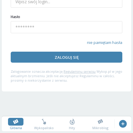
Hasło
nie pamiętam hasła
ZALOGUJ SIĘ
Zalogowanie oznacza akceptację
Regulaminu serwisu
Wykop.pl w jego
aktualnym brzmieniu. Jeśli nie akceptujesz Regulaminu w całości,
prosimy o niekorzystanie z serwisu.
Główna
Wykopalisko
Hity
Mikroblog