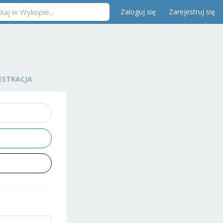
Zaloguj się
Zarejestruj się
ESTRACJA