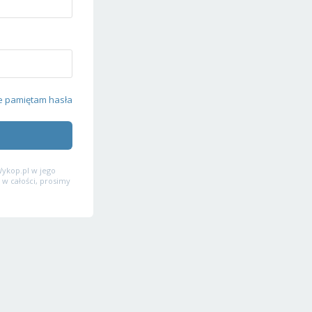
e pamiętam hasła
ykop.pl w jego
 w całości, prosimy