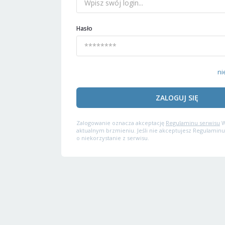
Hasło
ni
ZALOGUJ SIĘ
Zalogowanie oznacza akceptację
Regulaminu serwisu
W
aktualnym brzmieniu. Jeśli nie akceptujesz Regulaminu
o niekorzystanie z serwisu.