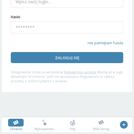
Hasło
nie pamiętam hasła
ZALOGUJ SIĘ
Zalogowanie oznacza akceptację
Regulaminu serwisu
Wykop.pl w jego
aktualnym brzmieniu. Jeśli nie akceptujesz Regulaminu w całości,
prosimy o niekorzystanie z serwisu.
Główna
Wykopalisko
Hity
Mikroblog