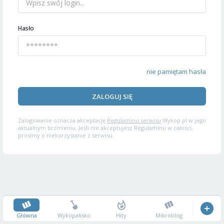
Hasło
nie pamiętam hasła
ZALOGUJ SIĘ
Zalogowanie oznacza akceptację
Regulaminu serwisu
Wykop.pl w jego
aktualnym brzmieniu. Jeśli nie akceptujesz Regulaminu w całości,
prosimy o niekorzystanie z serwisu.
Główna
Wykopalisko
Hity
Mikroblog