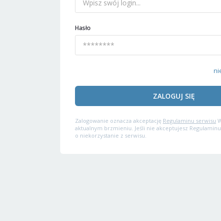
Hasło
ni
ZALOGUJ SIĘ
Zalogowanie oznacza akceptację
Regulaminu serwisu
W
aktualnym brzmieniu. Jeśli nie akceptujesz Regulaminu
o niekorzystanie z serwisu.