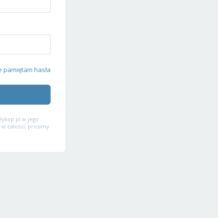
e pamiętam hasła
ykop.pl w jego
 w całości, prosimy