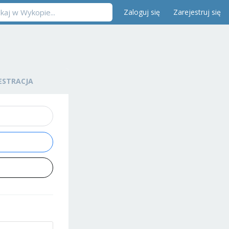
Zaloguj się
Zarejestruj się
ESTRACJA