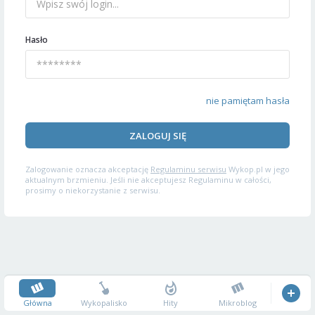
Hasło
nie pamiętam hasła
ZALOGUJ SIĘ
Zalogowanie oznacza akceptację
Regulaminu serwisu
Wykop.pl w jego
aktualnym brzmieniu. Jeśli nie akceptujesz Regulaminu w całości,
prosimy o niekorzystanie z serwisu.
Główna
Wykopalisko
Hity
Mikroblog