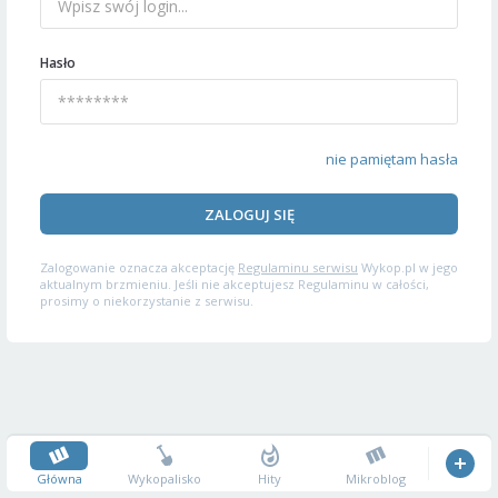
Hasło
nie pamiętam hasła
ZALOGUJ SIĘ
Zalogowanie oznacza akceptację
Regulaminu serwisu
Wykop.pl w jego
aktualnym brzmieniu. Jeśli nie akceptujesz Regulaminu w całości,
prosimy o niekorzystanie z serwisu.
Główna
Wykopalisko
Hity
Mikroblog