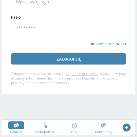
Hasło
nie pamiętam hasła
ZALOGUJ SIĘ
Zalogowanie oznacza akceptację
Regulaminu serwisu
Wykop.pl w jego
aktualnym brzmieniu. Jeśli nie akceptujesz Regulaminu w całości,
prosimy o niekorzystanie z serwisu.
Główna
Wykopalisko
Hity
Mikroblog