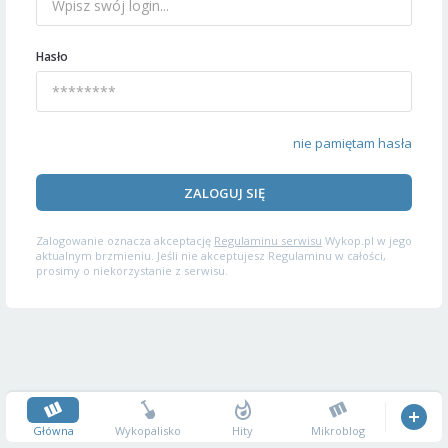
Hasło
nie pamiętam hasła
ZALOGUJ SIĘ
Zalogowanie oznacza akceptację
Regulaminu serwisu
Wykop.pl w jego
aktualnym brzmieniu. Jeśli nie akceptujesz Regulaminu w całości,
prosimy o niekorzystanie z serwisu.
Główna
Wykopalisko
Hity
Mikroblog