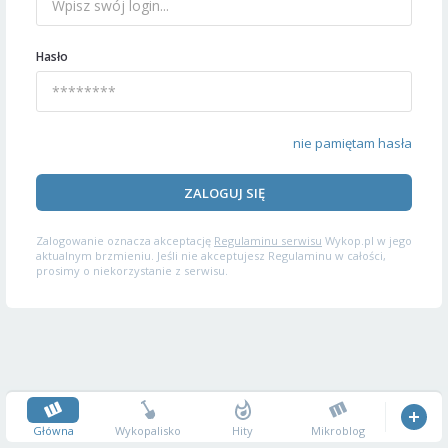
Hasło
nie pamiętam hasła
ZALOGUJ SIĘ
Zalogowanie oznacza akceptację
Regulaminu serwisu
Wykop.pl w jego
aktualnym brzmieniu. Jeśli nie akceptujesz Regulaminu w całości,
prosimy o niekorzystanie z serwisu.
Główna
Wykopalisko
Hity
Mikroblog