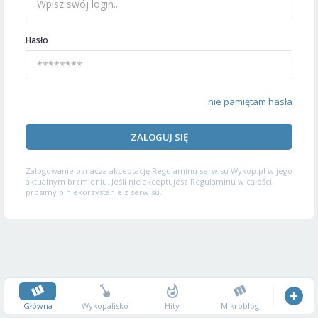
Hasło
nie pamiętam hasła
ZALOGUJ SIĘ
Zalogowanie oznacza akceptację
Regulaminu serwisu
Wykop.pl w jego
aktualnym brzmieniu. Jeśli nie akceptujesz Regulaminu w całości,
prosimy o niekorzystanie z serwisu.
Główna
Wykopalisko
Hity
Mikroblog