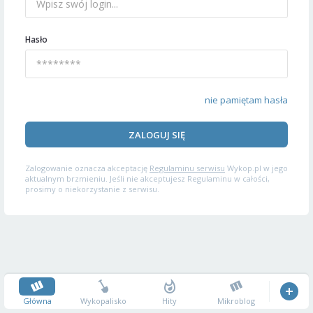
Hasło
nie pamiętam hasła
ZALOGUJ SIĘ
Zalogowanie oznacza akceptację
Regulaminu serwisu
Wykop.pl w jego
aktualnym brzmieniu. Jeśli nie akceptujesz Regulaminu w całości,
prosimy o niekorzystanie z serwisu.
Główna
Wykopalisko
Hity
Mikroblog