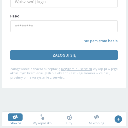
Hasło
nie pamiętam hasła
ZALOGUJ SIĘ
Zalogowanie oznacza akceptację
Regulaminu serwisu
Wykop.pl w jego
aktualnym brzmieniu. Jeśli nie akceptujesz Regulaminu w całości,
prosimy o niekorzystanie z serwisu.
Główna
Wykopalisko
Hity
Mikroblog