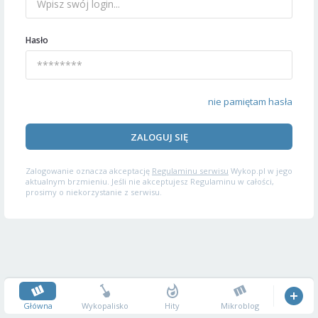
Hasło
nie pamiętam hasła
ZALOGUJ SIĘ
Zalogowanie oznacza akceptację
Regulaminu serwisu
Wykop.pl w jego
aktualnym brzmieniu. Jeśli nie akceptujesz Regulaminu w całości,
prosimy o niekorzystanie z serwisu.
Główna
Wykopalisko
Hity
Mikroblog