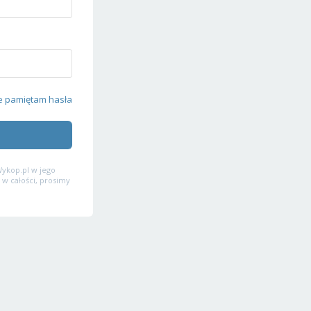
e pamiętam hasła
ykop.pl w jego
 w całości, prosimy