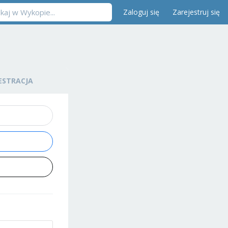
Zaloguj się
Zarejestruj się
ESTRACJA