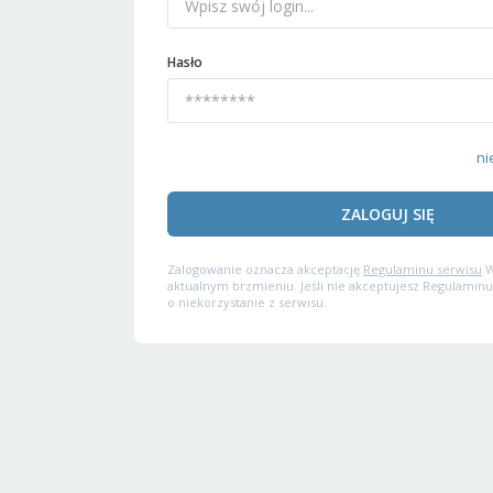
Hasło
ni
ZALOGUJ SIĘ
Zalogowanie oznacza akceptację
Regulaminu serwisu
W
aktualnym brzmieniu. Jeśli nie akceptujesz Regulaminu
o niekorzystanie z serwisu.