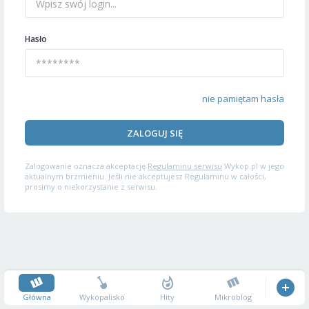
Hasło
nie pamiętam hasła
ZALOGUJ SIĘ
Zalogowanie oznacza akceptację
Regulaminu serwisu
Wykop.pl w jego
aktualnym brzmieniu. Jeśli nie akceptujesz Regulaminu w całości,
prosimy o niekorzystanie z serwisu.
Główna
Wykopalisko
Hity
Mikroblog