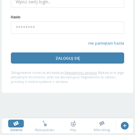
Hasło
nie pamiętam hasła
ZALOGUJ SIĘ
Zalogowanie oznacza akceptację
Regulaminu serwisu
Wykop.pl w jego
aktualnym brzmieniu. Jeśli nie akceptujesz Regulaminu w całości,
prosimy o niekorzystanie z serwisu.
Główna
Wykopalisko
Hity
Mikroblog