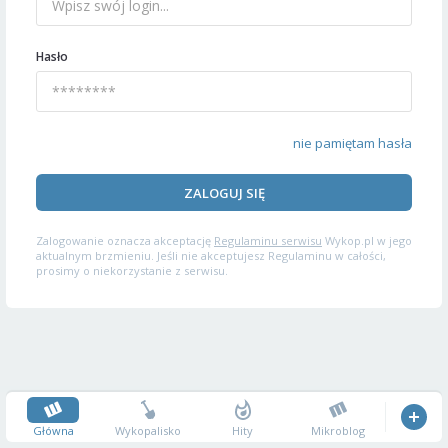
Hasło
nie pamiętam hasła
ZALOGUJ SIĘ
Zalogowanie oznacza akceptację
Regulaminu serwisu
Wykop.pl w jego
aktualnym brzmieniu. Jeśli nie akceptujesz Regulaminu w całości,
prosimy o niekorzystanie z serwisu.
Główna
Wykopalisko
Hity
Mikroblog