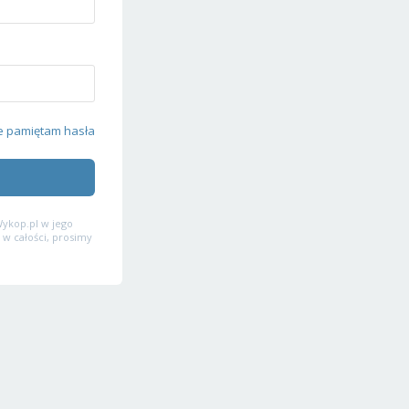
e pamiętam hasła
ykop.pl w jego
 w całości, prosimy