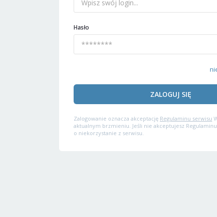
Hasło
ni
ZALOGUJ SIĘ
Zalogowanie oznacza akceptację
Regulaminu serwisu
W
aktualnym brzmieniu. Jeśli nie akceptujesz Regulaminu
o niekorzystanie z serwisu.