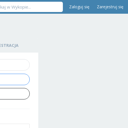
Zaloguj się
Zarejestruj się
ESTRACJA