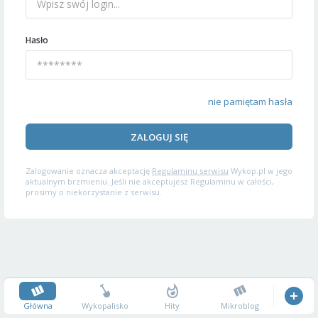
Hasło
nie pamiętam hasła
ZALOGUJ SIĘ
Zalogowanie oznacza akceptację
Regulaminu serwisu
Wykop.pl w jego
aktualnym brzmieniu. Jeśli nie akceptujesz Regulaminu w całości,
prosimy o niekorzystanie z serwisu.
Główna
Wykopalisko
Hity
Mikroblog