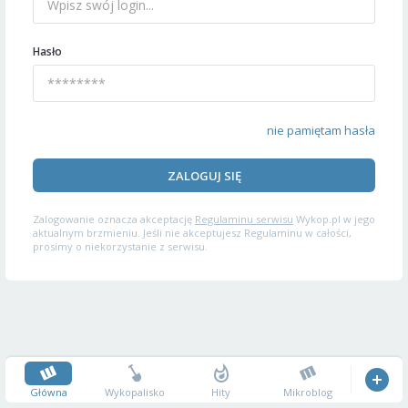
Hasło
nie pamiętam hasła
ZALOGUJ SIĘ
Zalogowanie oznacza akceptację
Regulaminu serwisu
Wykop.pl w jego
aktualnym brzmieniu. Jeśli nie akceptujesz Regulaminu w całości,
prosimy o niekorzystanie z serwisu.
Główna
Wykopalisko
Hity
Mikroblog