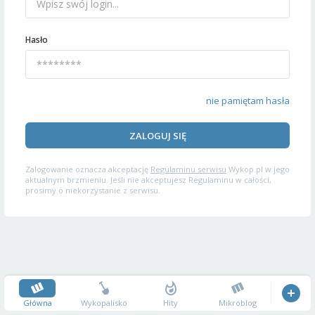
Hasło
nie pamiętam hasła
ZALOGUJ SIĘ
Zalogowanie oznacza akceptację
Regulaminu serwisu
Wykop.pl w jego
aktualnym brzmieniu. Jeśli nie akceptujesz Regulaminu w całości,
prosimy o niekorzystanie z serwisu.
Główna
Wykopalisko
Hity
Mikroblog