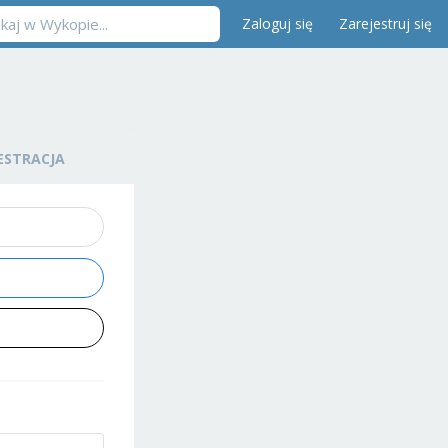
Zaloguj się
Zarejestruj się
ESTRACJA