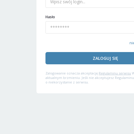
Hasło
ni
ZALOGUJ SIĘ
Zalogowanie oznacza akceptację
Regulaminu serwisu
W
aktualnym brzmieniu. Jeśli nie akceptujesz Regulaminu
o niekorzystanie z serwisu.