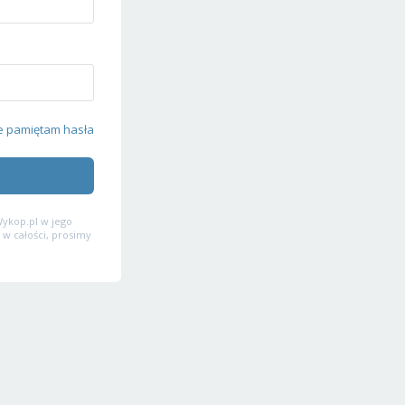
e pamiętam hasła
ykop.pl w jego
 w całości, prosimy