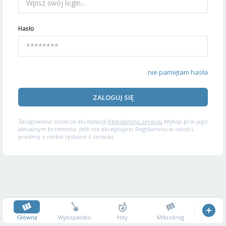
Hasło
nie pamiętam hasła
ZALOGUJ SIĘ
Zalogowanie oznacza akceptację
Regulaminu serwisu
Wykop.pl w jego
aktualnym brzmieniu. Jeśli nie akceptujesz Regulaminu w całości,
prosimy o niekorzystanie z serwisu.
Główna
Wykopalisko
Hity
Mikroblog