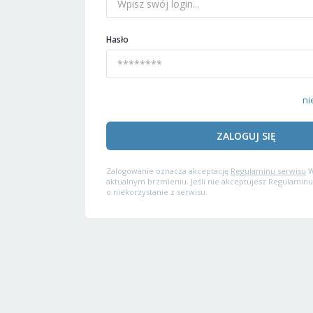
Hasło
ni
ZALOGUJ SIĘ
Zalogowanie oznacza akceptację
Regulaminu serwisu
W
aktualnym brzmieniu. Jeśli nie akceptujesz Regulaminu
o niekorzystanie z serwisu.