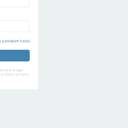
e pamiętam hasła
ykop.pl w jego
 w całości, prosimy