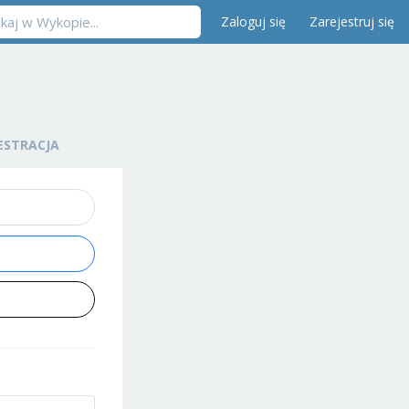
Zaloguj się
Zarejestruj się
ESTRACJA