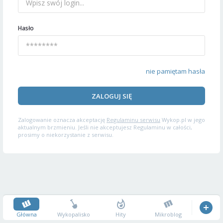
Hasło
nie pamiętam hasła
ZALOGUJ SIĘ
Zalogowanie oznacza akceptację
Regulaminu serwisu
Wykop.pl w jego
aktualnym brzmieniu. Jeśli nie akceptujesz Regulaminu w całości,
prosimy o niekorzystanie z serwisu.
Główna
Wykopalisko
Hity
Mikroblog