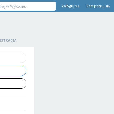
Zaloguj się
Zarejestruj się
ESTRACJA