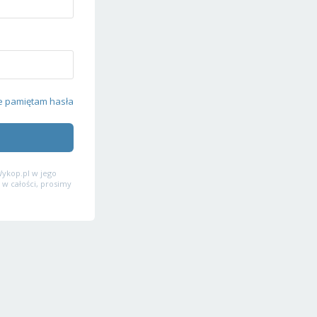
e pamiętam hasła
ykop.pl w jego
 w całości, prosimy