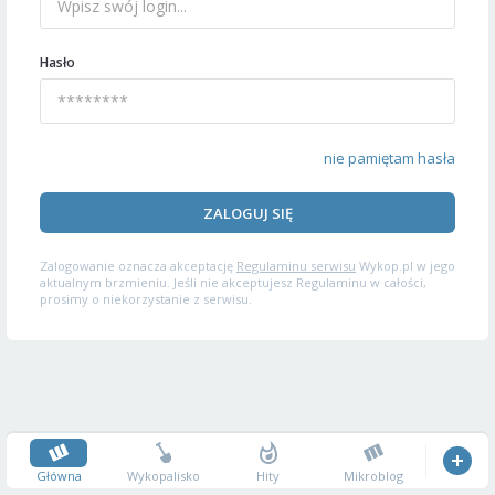
Hasło
nie pamiętam hasła
ZALOGUJ SIĘ
Zalogowanie oznacza akceptację
Regulaminu serwisu
Wykop.pl w jego
aktualnym brzmieniu. Jeśli nie akceptujesz Regulaminu w całości,
prosimy o niekorzystanie z serwisu.
Główna
Wykopalisko
Hity
Mikroblog