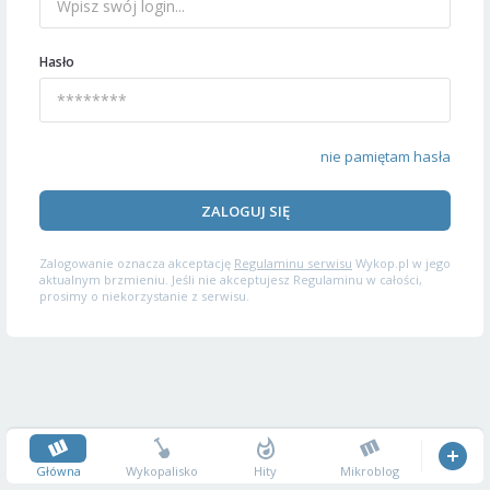
Hasło
nie pamiętam hasła
ZALOGUJ SIĘ
Zalogowanie oznacza akceptację
Regulaminu serwisu
Wykop.pl w jego
aktualnym brzmieniu. Jeśli nie akceptujesz Regulaminu w całości,
prosimy o niekorzystanie z serwisu.
Główna
Wykopalisko
Hity
Mikroblog