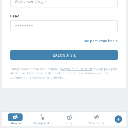
Hasło
nie pamiętam hasła
ZALOGUJ SIĘ
Zalogowanie oznacza akceptację
Regulaminu serwisu
Wykop.pl w jego
aktualnym brzmieniu. Jeśli nie akceptujesz Regulaminu w całości,
prosimy o niekorzystanie z serwisu.
Główna
Wykopalisko
Hity
Mikroblog