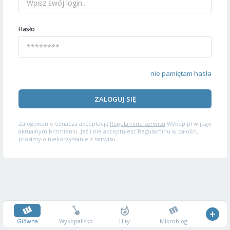
Hasło
nie pamiętam hasła
ZALOGUJ SIĘ
Zalogowanie oznacza akceptację
Regulaminu serwisu
Wykop.pl w jego
aktualnym brzmieniu. Jeśli nie akceptujesz Regulaminu w całości,
prosimy o niekorzystanie z serwisu.
Główna
Wykopalisko
Hity
Mikroblog